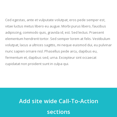
Ced egestas, ante et vulputate volutpat, eros pede semper est,
vitae luctus metus libero eu augue. Morbi purus libero, faucibus
adipiscing, commodo quis, gravida id, est. Sed lectus. Praesent
elementum hendrerit tortor. Sed semper lorem at felis. Vestibulum
volutpat, lacus a ultrices sagittis, mi neque euismod dui, eu pulvinar
nunc sapien ornare nisl. Phasellus pede arcu, dapibus eu,
fermentum et, dapibus sed, urna. Excepteur sint occaecat
cupidatat non proident sunt in culpa qui.
Add site wide Call-To-Action
sections