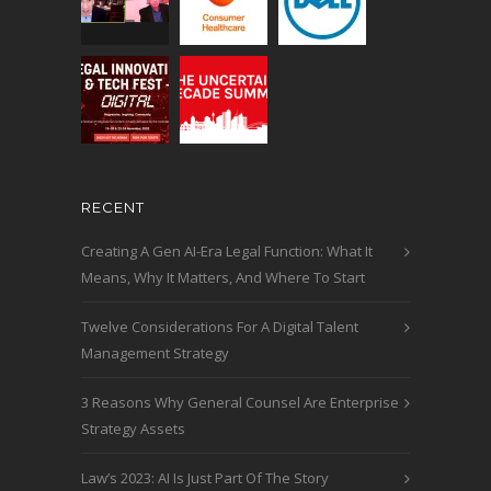
RECENT
Creating A Gen AI-Era Legal Function: What It
Means, Why It Matters, And Where To Start
Twelve Considerations For A Digital Talent
Management Strategy
3 Reasons Why General Counsel Are Enterprise
Strategy Assets
Law’s 2023: AI Is Just Part Of The Story